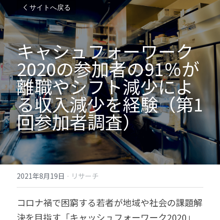
サイトへ戻る
キャシュフォーワーク
2020の参加者の91％が
離職やシフト減少によ
る収入減少を経験（第1
回参加者調査）
2021年8月19日
·
リサーチ
コロナ禍で困窮する若者が地域や社会の課題解
決を目指す「キャッシュフォーワーク2020」